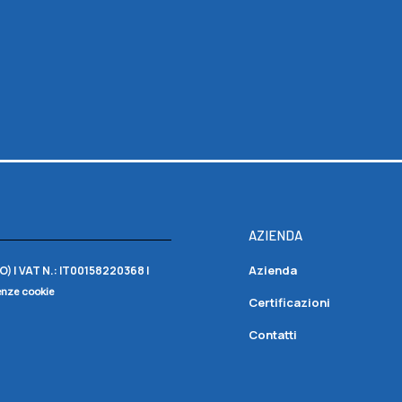
AZIENDA
Azienda
O) |
VAT N.:
IT00158220368 |
enze cookie
Certificazioni
Contatti