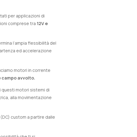
ati per applicazioni di
sioni comprese tra
12V e
mina l’ampia flessibilità del
 partenza ed accelerazione
uciamo motori in corrente
e campo avvolto.
questi motori sistemi di
ttrica, alla movimentazione
 (DC) custom a partire dalle
ssibilità che ti si