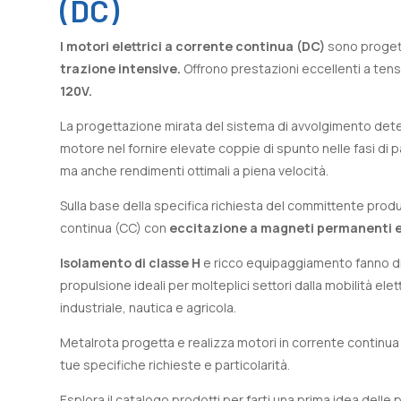
(DC)
I motori elettrici a corrente continua (DC)
sono progett
trazione intensive.
Offrono prestazioni eccellenti a ten
120V.
La progettazione mirata del sistema di avvolgimento deter
motore nel fornire elevate coppie di spunto nelle fasi di
ma anche rendimenti ottimali a piena velocità.
Sulla base della specifica richiesta del committente prod
continua (CC) con
eccitazione a magneti permanenti 
Isolamento di classe H
e ricco equipaggiamento fanno di 
propulsione ideali per molteplici settori dalla mobilità ele
industriale, nautica e agricola.
Metalrota progetta e realizza motori in corrente continua
tue specifiche richieste e particolarità.
Esplora il catalogo prodotti per farti una prima idea delle po