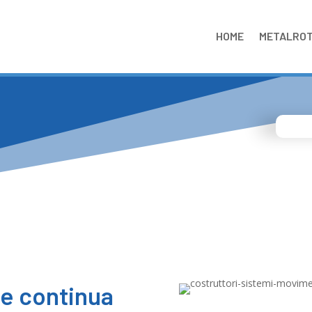
HOME
METALRO
te continua