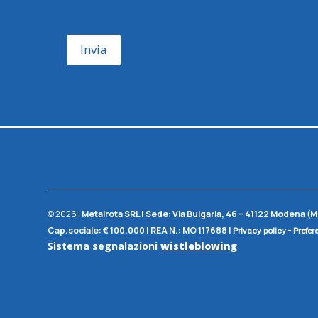
Invia
© 2026 |
Metalrota SRL
|
Sede:
Via Bulgaria, 46 – 41122 Modena (M
Cap.sociale:
€ 100.000 |
REA N.:
MO 117688
|
-
Privacy policy
Prefer
Sistema segnalazioni
wistleblowing